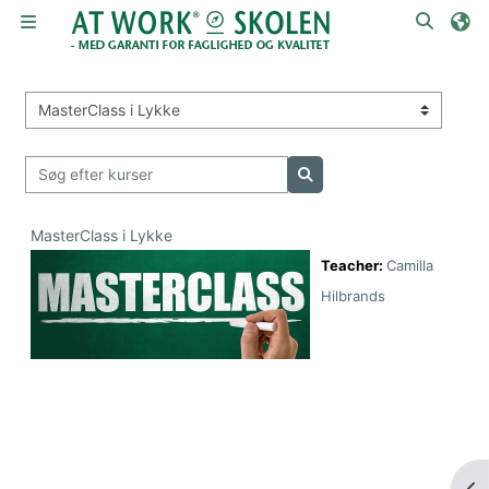
Gå til hovedindhold
Skift 
Sidepanel
Kursuskategorier
Søg efter kurser
Søg efter kurser
MasterClass i Lykke
Teacher:
Camilla
Hilbrands
Åbn