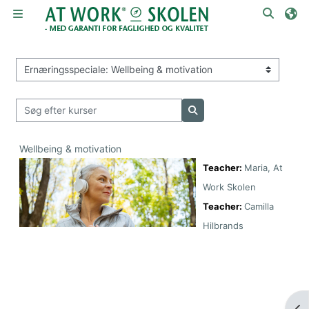
Gå til hovedindhold
Skift 
Sidepanel
Kursuskategorier
Søg efter kurser
Søg efter kurser
Wellbeing & motivation
Teacher:
Maria, At
Work Skolen
Teacher:
Camilla
Hilbrands
Åbn