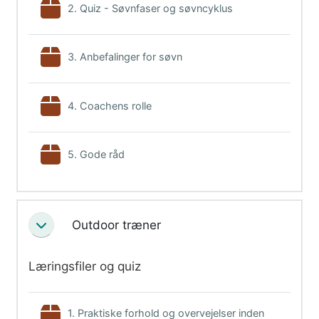
Scorm-pakke
2. Quiz - Søvnfaser og søvncyklus
Scorm-pakke
3. Anbefalinger for søvn
Scorm-pakke
4. Coachens rolle
Scorm-pakke
5. Gode råd
Outdoor træner
Luk
Læringsfiler og quiz
1. Praktiske forhold og overvejelser inden