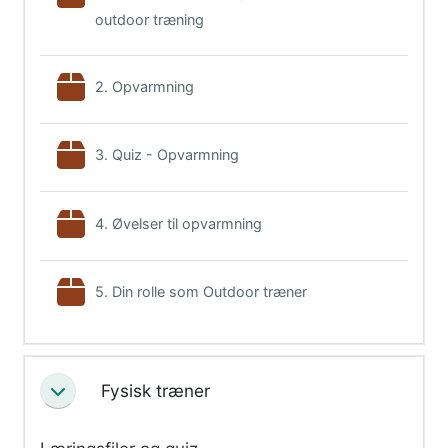
Scorm-pakke
outdoor træning
Scorm-pakke
2. Opvarmning
Scorm-pakke
3. Quiz - Opvarmning
Scorm-pakke
4. Øvelser til opvarmning
Scorm-pakke
5. Din rolle som Outdoor træner
Fysisk træner
Luk