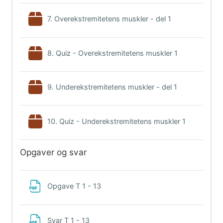
Scorm-pakke
7. Overekstremitetens muskler - del 1
Scorm-pakke
8. Quiz - Overekstremitetens muskler 1
Scorm-pakke
9. Underekstremitetens muskler - del 1
Scorm-pak
10. Quiz - Underekstremitetens muskler 1
Opgaver og svar
Fil
Opgave T 1 - 13
Fil
Svar T 1 - 13