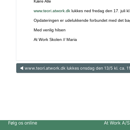
Kære Alle
www.teori.atwork.dk
lukkes ned fredag den 17. juli k
Opdateringen er udelukkende forbundet med det bagve
Med venlig hilsen
At Work Skolen // Maria
◀︎ www.teori.atwork.dk lukkes onsdag den 13/5 kl. ca. 1
Følg os online
At Work A/S