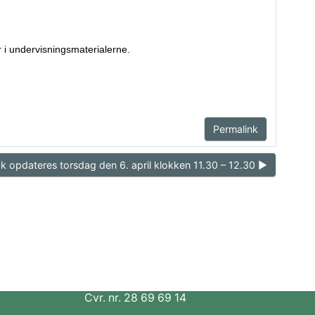
 i undervisningsmaterialerne.
Permalink
dk opdateres torsdag den 6. april klokken 11.30 – 12.30 ▶︎
Cvr. nr. 28 69 69 14