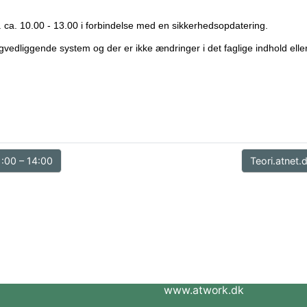
l. ca. 10.00 - 13.00 i forbindelse med en sikkerhedsopdatering.
dliggende system og der er ikke ændringer i det faglige indhold eller
1:00 – 14:00
Teori.atnet.
www.atwork.dk