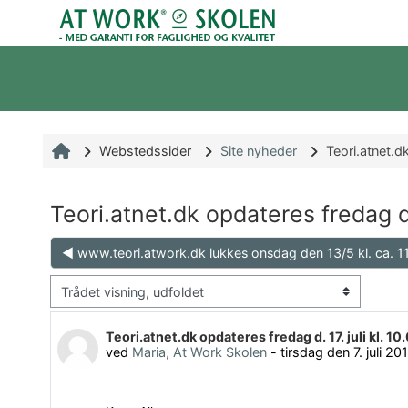
Gå til hovedindhold
Webstedssider
Site nyheder
Teori.atnet.dk
Teori.atnet.dk opdateres fredag d. 
◀︎ www.teori.atwork.dk lukkes onsdag den 13/5 kl. ca. 1
Visningsform
Antal besvarelser: 0
Teori.atnet.dk opdateres fredag d. 17. juli kl. 10
ved
Maria, At Work Skolen
-
tirsdag den 7. juli 20