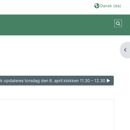
Dansk ‎(da)‎
Skif
Åb
dk opdateres torsdag den 6. april klokken 11.30 – 12.30 ▶︎