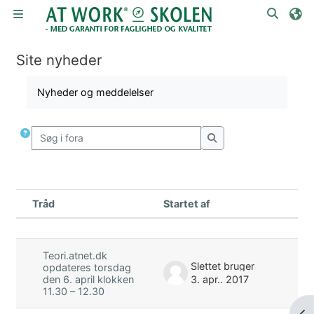
Gå til hovedindhold
Skift 
Sidepanel
Site nyheder
Krav for gennemførelse
Nyheder og meddelelser
Søg i fora
Søg i fora
Tråd
Startet af
S
Status
Liste med samtaleemner. Viser 3 af 
Teori.atnet.dk
Slettet bruger
opdateres torsdag
3. apr.. 2017
den 6. april klokken
11.30 – 12.30
Åbn