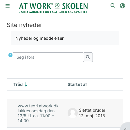
Gå til hovedindhold
Skift 
Sidepanel
Site nyheder
Krav for gennemførelse
Nyheder og meddelelser
Søg i fora
Søg i fora
Tråd
Startet af
S
Status
Liste med samtaleemner. Viser 3 af 
www.teori.atwork.dk
Slettet bruger
lukkes onsdag den
12. maj. 2015
13/5 kl. ca. 11:00 –
14:00
Åbn