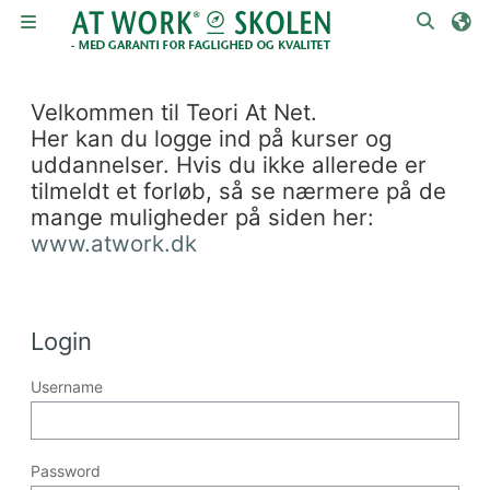
Skip to main content
Toggle
Side panel
Blocks
Velkommen til Teori At Net.
Her kan du logge ind på kurser og
uddannelser. Hvis du ikke allerede er
tilmeldt et forløb, så se nærmere på de
mange muligheder på siden her:
www.atwork.dk
Blocks
Login
Username
Password